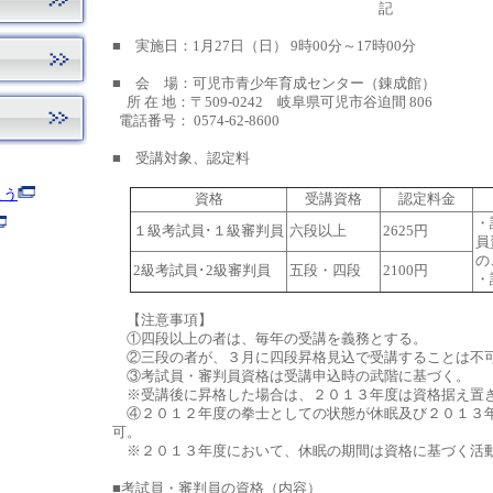
記
■ 実施日：1月27日（日） 9時00分～17時00分
■ 会 場：可児市青少年育成センター（錬成館）
所 在 地：
〒509-0242 岐阜県可児市谷迫間 806
電話番号： 0574-62-8600
■ 受講対象、認定料
よう
資格
受講資格
認定料金
・
１級考試員･１級審判員
六段以上
2625円
員
の
2級考試員･2級審判員
五段・四段
2100円
・
【注意事項】
①四段以上の者は、毎年の受講を義務とする。
②三段の者が、３月に四段昇格見込で受講することは不
③考試員・審判員資格は受講申込時の武階に基づく。
※受講後に昇格した場合は、２０１３年度は資格据え置
④２０１２年度の拳士としての状態が休眠及び２０１３
可。
※２０１３年度において、休眠の期間は資格に基づく活
■考試員・審判員の資格（内容）