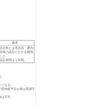
備考
認定料とは考試員・審判
資格の認定にかかる費用
こと。
認定期間は１年間。
可。
きとなる。
年度休眠予定の者は受講不
動は不可。