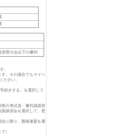
査
査
道府県大会以下の審判
ます。
ます。その場合でもマイペ
ください。
「手続きする」を選択して
府県の考試員・審判員講習
判員講習会を選択して、受
場合に限り、開催連盟を通
まで）