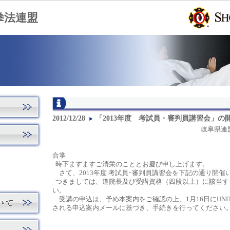
拳法連盟
2012/12/28
「2013年度 考試員・審判員講習会」の
岐阜県連
合掌
時下ますますご清栄のこととお慶び申し上げます。
さて、2013年度 考試員･審判員講習会を下記の通
つきましては、道院長及び受講資格（四段以上）に該当す
い。
受講の申込は、予め本案内をご確認の上、1月16日にUNI
される申込案内メールに基づき、手続きを行ってください