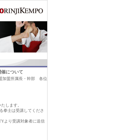
開催について
盟加盟所属長・幹部 各位
り開催いたします。
る拳士は受講してくださ
TYより受講対象者に送信
。