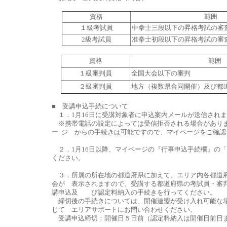
資格
範囲
１級考試員
中拳士三段以下の昇格考試の審
2級考試員
准拳士初段以下の昇格考試の審
資格
範囲
１級審判員
全国大会以下の審判
２級審判員
地方（複数県合同開催）及び都
■ 受講申込手続について
１．1月16日に受講対象者に申込案内メールが送信され
※携帯電話の設定によっては受信拒否される場合があり
ー ジ からの手続きは可能ですので、マイページをご確認
２．1月16日以降、マイページの『行事申込手続欄』の
ください。
３．所属の所在地の都道府県に加えて、エリア内各都道
会が 表示されますので、受講する都道府県の考試員・審
講申込及 び認定料納入の手続きを行ってください。
締切後の手続きについては、開催連盟が受け入れ可能な
じて エリアサポートにお問い合わせください。
受講申込締切：開催日５日前（認定料納入は開催日前日