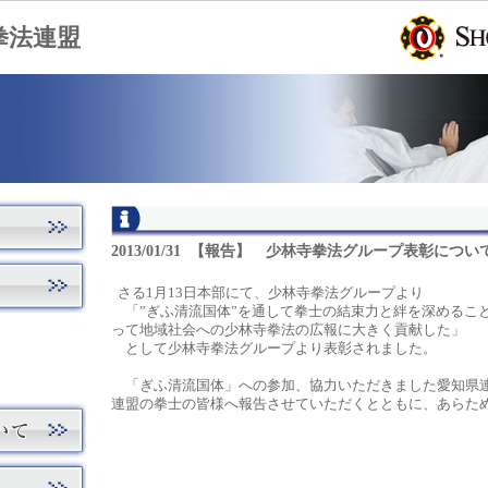
拳法連盟
2013/01/31 【報告】 少林寺拳法グループ表彰につい
さる1月13日本部にて、少林寺拳法グループより
「”ぎふ清流国体”を通して拳士の結束力と絆を深めるこ
って地域社会への少林寺拳法の広報に大きく貢献した」
として少林寺拳法グループより表彰されました。
「ぎふ清流国体」への参加、協力いただきました愛知県
連盟の拳士の皆様へ報告させていただくとともに、あらた