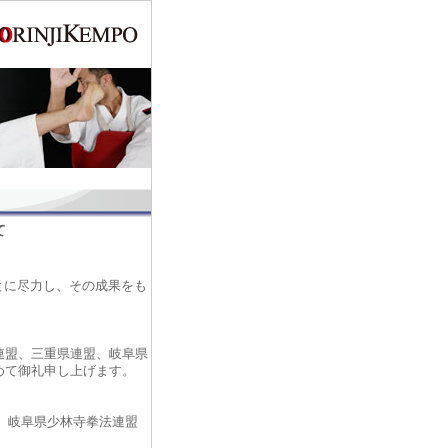
て
とに尽力し、その成果をも
連盟、三重県連盟、岐阜県
めて御礼申し上げます。
岐阜県少林寺拳法連盟